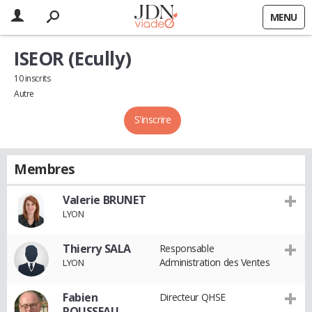
MENU
ISEOR (Ecully)
10 inscrits
Autre
S'inscrire
Membres
Valerie BRUNET
LYON
Thierry SALA
Responsable
Administration des Ventes
LYON
Fabien
Directeur QHSE
ROUSSEAU