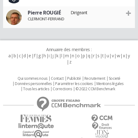
Pierre ROUGIÉ
Dirigeant
CLERMONT-FERRAND
Annuaire des membres :
a
b
c
d
e
f
g
h
i
j
k
l
m
n
o
p
q
r
s
t
u
v
w
x
y
z
Qui sommes nous
Contact
Publicité
Recrutement
Societé
Données personnelles
Paramétrer les cookies
Mentions légales
Tous les articles
Corrections
© 2022 CCM Benchmark