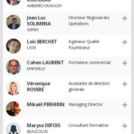
AMBERIEU EN BUGEY
Jean Luc
Directeur Régional des
SOLIMENA
Opérations
SERRIS
Loïc BERCHET
Ingénieur Qualité
Fournisseur
LYON
Cohen LAURENT
Formateur commercial
MARSEILLE
Véronique
Assistante de direction
ROVERE
générale
Mikaël PERHIRIN
Managing Director
Maryse DEFOIS
Consultant-formatrice
BEAUCOUZE