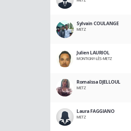
METZ
Sylvain COULANGE
METZ
Julien LAURIOL
MONTIGNY-LÈS-METZ
Romaïssa DJELLOUL
METZ
Laura FAGGIANO
METZ