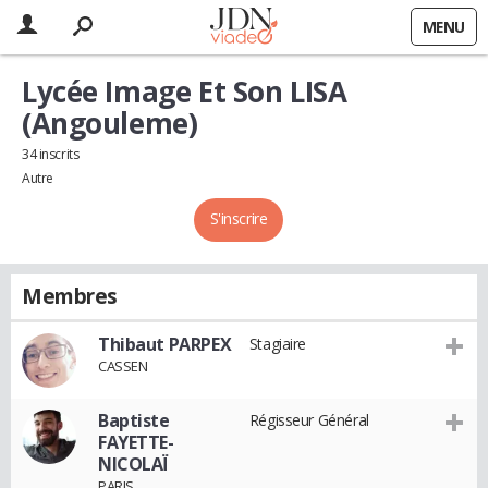
MENU
Lycée Image Et Son LISA
(Angouleme)
34 inscrits
Autre
S'inscrire
Membres
Thibaut PARPEX
Stagiaire
CASSEN
Baptiste
Régisseur Général
FAYETTE-
NICOLAÏ
PARIS