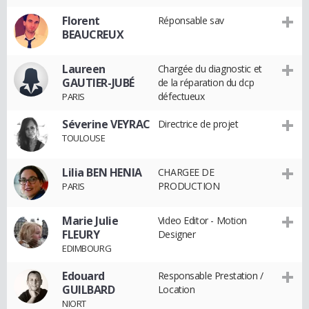
Florent
Réponsable sav
BEAUCREUX
Laureen
Chargée du diagnostic et
GAUTIER-JUBÉ
de la réparation du dcp
défectueux
PARIS
Séverine VEYRAC
Directrice de projet
TOULOUSE
Lilia BEN HENIA
CHARGEE DE
PRODUCTION
PARIS
Marie Julie
Video Editor - Motion
FLEURY
Designer
EDIMBOURG
Edouard
Responsable Prestation /
GUILBARD
Location
NIORT