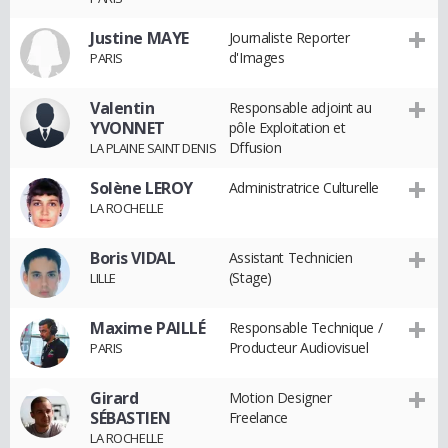
Justine MAYE
Journaliste Reporter
d'Images
PARIS
Valentin
Responsable adjoint au
YVONNET
pôle Exploitation et
Dffusion
LA PLAINE SAINT DENIS
Solène LEROY
Administratrice Culturelle
LA ROCHELLE
Boris VIDAL
Assistant Technicien
(Stage)
LILLE
Maxime PAILLÉ
Responsable Technique /
Producteur Audiovisuel
PARIS
Girard
Motion Designer
SÉBASTIEN
Freelance
LA ROCHELLE