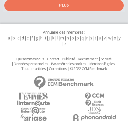
PLUS
Annuaire des membres :
a
b
c
d
e
f
g
h
i
j
k
l
m
n
o
p
q
r
s
t
u
v
w
x
y
z
Qui sommes nous
Contact
Publicité
Recrutement
Societé
Données personnelles
Paramétrer les cookies
Mentions légales
Tous les articles
Corrections
© 2022 CCM Benchmark