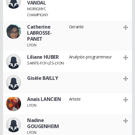
VANDAL
MORIGNYC
CHAMPIGNY
Catherine
Gerante
LABROSSE-
PANET
LYON
Liliane HUBER
Analyste-programmeur
SAINTE-FOY-LÈS-LYON
Gisèle BAILLY
Anais LANCIEN
Artiste
LYON
Nadine
GOUGENHEIM
LYON