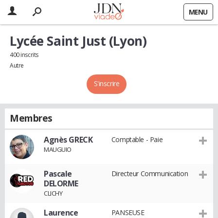
MENU
Lycée Saint Just (Lyon)
400 inscrits
Autre
S'inscrire
Membres
Agnès GRECK
Comptable - Paie
MAUGUIO
Pascale
Directeur Communication
DELORME
CLICHY
Laurence
PANSEUSE