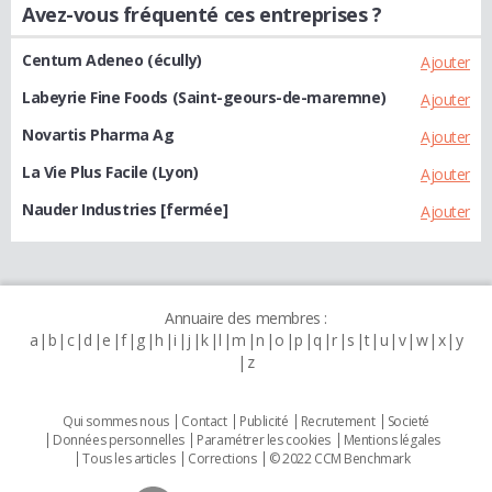
Avez-vous fréquenté ces entreprises ?
Centum Adeneo (écully)
Ajouter
Labeyrie Fine Foods (Saint-geours-de-maremne)
Ajouter
Novartis Pharma Ag
Ajouter
La Vie Plus Facile (Lyon)
Ajouter
Nauder Industries [fermée]
Ajouter
Annuaire des membres :
a
b
c
d
e
f
g
h
i
j
k
l
m
n
o
p
q
r
s
t
u
v
w
x
y
z
Qui sommes nous
Contact
Publicité
Recrutement
Societé
Données personnelles
Paramétrer les cookies
Mentions légales
Tous les articles
Corrections
© 2022 CCM Benchmark