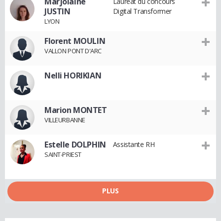
Marjolaine
Lauréat du concours
JUSTIN
Digital Transformer
LYON
Florent MOULIN
VALLON PONT D'ARC
Nelli HORIKIAN
Marion MONTET
VILLEURBANNE
Estelle DOLPHIN
Assistante RH
SAINT-PRIEST
PLUS