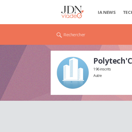
IA NEWS
TEC
Rechercher
Polytech'
196 inscrits
Autre