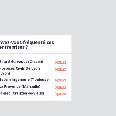
Avez-vous fréquenté ces
entreprises ?
Girard Hervouet (Clisson)
Ajouter
Hospices Civils De Lyon
Ajouter
(Lyon)
Betem Ingenierie (Toulouse)
Ajouter
La Provence (Marseille)
Ajouter
Firelec (Creuzier-le-vieux)
Ajouter