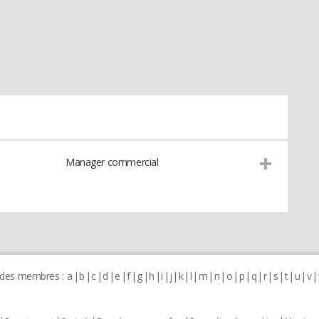
Manager commercial
 des membres :
a
b
c
d
e
f
g
h
i
j
k
l
m
n
o
p
q
r
s
t
u
v