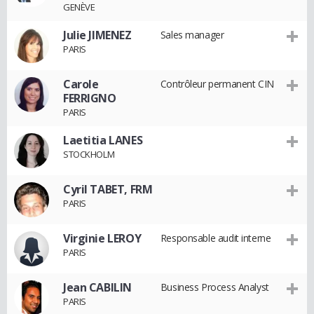
GENÈVE
Julie JIMENEZ
Sales manager
PARIS
Carole
Contrôleur permanent CIN
FERRIGNO
PARIS
Laetitia LANES
STOCKHOLM
Cyril TABET, FRM
PARIS
Virginie LEROY
Responsable audit interne
PARIS
Jean CABILIN
Business Process Analyst
PARIS