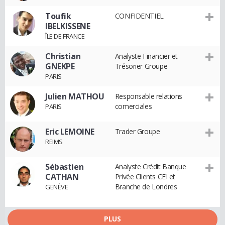
Toufik
CONFIDENTIEL
IBELKISSENE
ÎLE DE FRANCE
Christian
Analyste Financier et
GNEKPE
Trésorier Groupe
PARIS
Julien MATHOU
Responsable relations
comerciales
PARIS
Eric LEMOINE
Trader Groupe
REIMS
Sébastien
Analyste Crédit Banque
CATHAN
Privée Clients CEI et
Branche de Londres
GENÈVE
PLUS