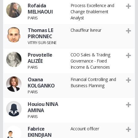
Rofaida
Process Excellence and
MELHAOUI
Change Enablement
Analyst
PARIS
Thomas LE
Chauffeur livreur
PIRONNEC
VITRY-SUR-SEINE
Provotelle
COO Sales & Trading
ALIZÉE
Governance - Fixed
Income & Currencies
PARIS
Oxana
Financial Controlling and
KOLGANKO
Business Planning
PARIS
Houiou NINA
AMINA
PARIS
Fabrice
Account officer
EKINDJIAN