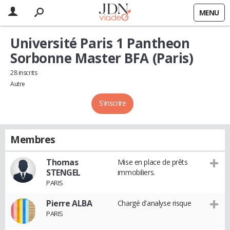
MENU
Université Paris 1 Pantheon
Sorbonne Master BFA (Paris)
28 inscrits
Autre
S'inscrire
Membres
Thomas
Mise en place de prêts
STENGEL
immobiliers.
PARIS
Pierre ALBA
Chargé d'analyse risque
PARIS