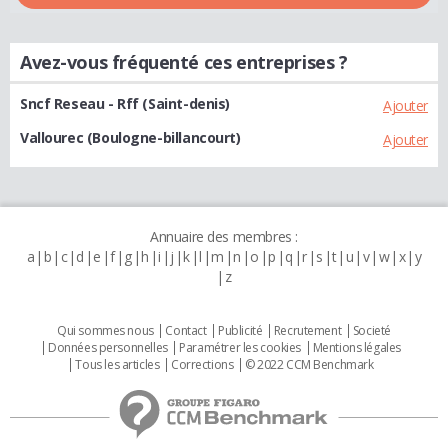
Avez-vous fréquenté ces entreprises ?
Sncf Reseau - Rff (Saint-denis)
Ajouter
Vallourec (Boulogne-billancourt)
Ajouter
Annuaire des membres :
a
b
c
d
e
f
g
h
i
j
k
l
m
n
o
p
q
r
s
t
u
v
w
x
y
z
Qui sommes nous
Contact
Publicité
Recrutement
Societé
Données personnelles
Paramétrer les cookies
Mentions légales
Tous les articles
Corrections
© 2022 CCM Benchmark