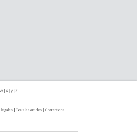
w
x
y
z
 légales
Tous les articles
Corrections