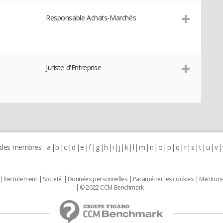
Responsable Achats-Marchés
Juriste d'Entreprise
 des membres :
a
b
c
d
e
f
g
h
i
j
k
l
m
n
o
p
q
r
s
t
u
v
Recrutement
Societé
Données personnelles
Paramétrer les cookies
Mentions
© 2022 CCM Benchmark