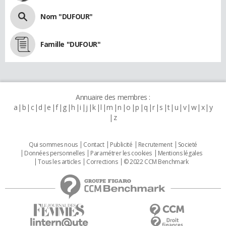
Nom "DUFOUR"
Famille "DUFOUR"
Annuaire des membres :
a
b
c
d
e
f
g
h
i
j
k
l
m
n
o
p
q
r
s
t
u
v
w
x
y
z
Qui sommes nous
Contact
Publicité
Recrutement
Societé
Données personnelles
Paramétrer les cookies
Mentions légales
Tous les articles
Corrections
© 2022 CCM Benchmark