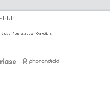
w
x
y
z
 légales
Tous les articles
Corrections