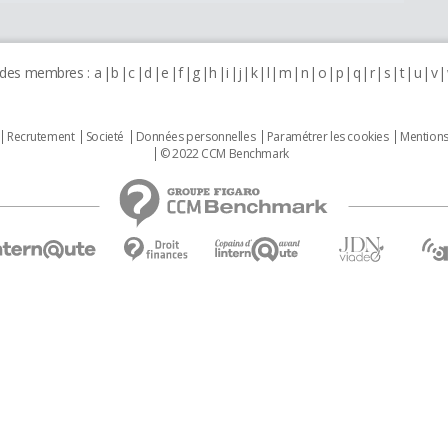
 des membres :
a
b
c
d
e
f
g
h
i
j
k
l
m
n
o
p
q
r
s
t
u
v
Recrutement
Societé
Données personnelles
Paramétrer les cookies
Mentions
© 2022 CCM Benchmark