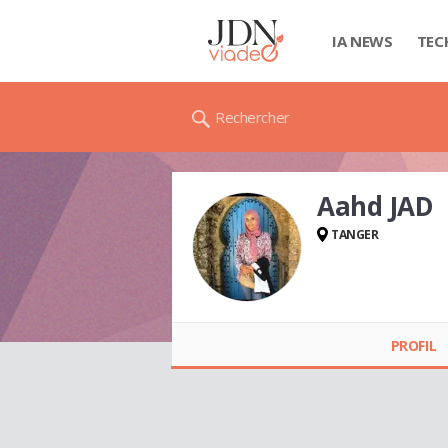
IA NEWS
TEC
Rechercher
Aahd JAD
TANGER
Aahd JAD
PROFIL