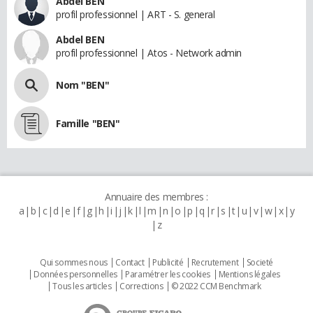
Abdel BEN
profil professionnel | ART - S. general
Abdel BEN
profil professionnel | Atos - Network admin
Nom "BEN"
Famille "BEN"
Annuaire des membres :
a
b
c
d
e
f
g
h
i
j
k
l
m
n
o
p
q
r
s
t
u
v
w
x
y
z
Qui sommes nous
Contact
Publicité
Recrutement
Societé
Données personnelles
Paramétrer les cookies
Mentions légales
Tous les articles
Corrections
© 2022 CCM Benchmark