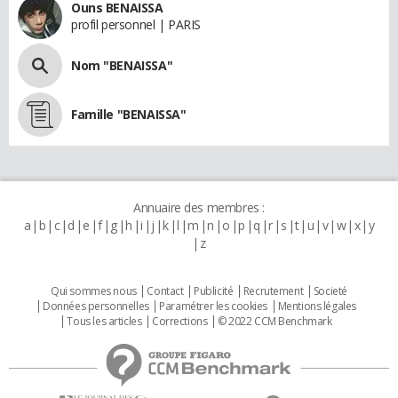
Ouns BENAISSA
profil personnel | PARIS
Nom "BENAISSA"
Famille "BENAISSA"
Annuaire des membres :
a
b
c
d
e
f
g
h
i
j
k
l
m
n
o
p
q
r
s
t
u
v
w
x
y
z
Qui sommes nous
Contact
Publicité
Recrutement
Societé
Données personnelles
Paramétrer les cookies
Mentions légales
Tous les articles
Corrections
© 2022 CCM Benchmark