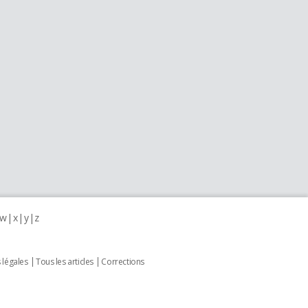
w
x
y
z
 légales
Tous les articles
Corrections