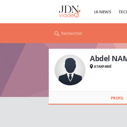
IA NEWS
TEC
Rechercher
Abdel N
ATAKPAMÉ
Abdel NAMORO
PROFIL