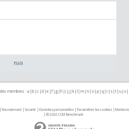
PLUS
 des membres :
a
b
c
d
e
f
g
h
i
j
k
l
m
n
o
p
q
r
s
t
u
v
Recrutement
Societé
Données personnelles
Paramétrer les cookies
Mentions
© 2022 CCM Benchmark