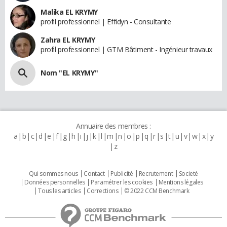
Malika EL KRYMY
profil professionnel | Effidyn - Consultante
Zahra EL KRYMY
profil professionnel | GTM Bâtiment - Ingénieur travaux
Nom "EL KRYMY"
Annuaire des membres :
a
b
c
d
e
f
g
h
i
j
k
l
m
n
o
p
q
r
s
t
u
v
w
x
y
z
Qui sommes nous
Contact
Publicité
Recrutement
Societé
Données personnelles
Paramétrer les cookies
Mentions légales
Tous les articles
Corrections
© 2022 CCM Benchmark