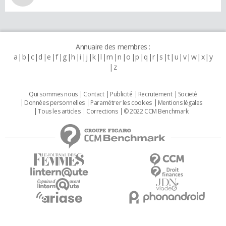
Annuaire des membres :
a
b
c
d
e
f
g
h
i
j
k
l
m
n
o
p
q
r
s
t
u
v
w
x
y
z
Qui sommes nous
Contact
Publicité
Recrutement
Societé
Données personnelles
Paramétrer les cookies
Mentions légales
Tous les articles
Corrections
© 2022 CCM Benchmark