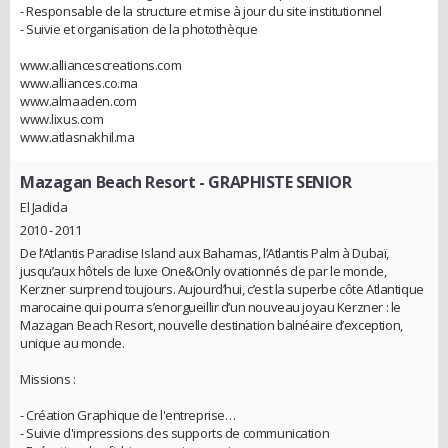
- Responsable de la structure et mise à jour du site institutionnel
- Suivie et organisation de la photothèque
www.alliancescreations.com
www.alliances.co.ma
www.almaaden.com
www.lixus.com
www.atlasnakhil.ma
Mazagan Beach Resort
- GRAPHISTE SENIOR
El Jadida
2010 - 2011
De l’Atlantis Paradise Island aux Bahamas, l’Atlantis Palm à Dubaï,
jusqu’aux hôtels de luxe One&Only ovationnés de par le monde,
Kerzner surprend toujours. Aujourd’hui, c’est la superbe côte Atlantique
marocaine qui pourra s’enorgueillir d’un nouveau joyau Kerzner : le
Mazagan Beach Resort, nouvelle destination balnéaire d’exception,
unique au monde.
Missions :
- Création Graphique de l'entreprise…
- Suivie d'impressions des supports de communication