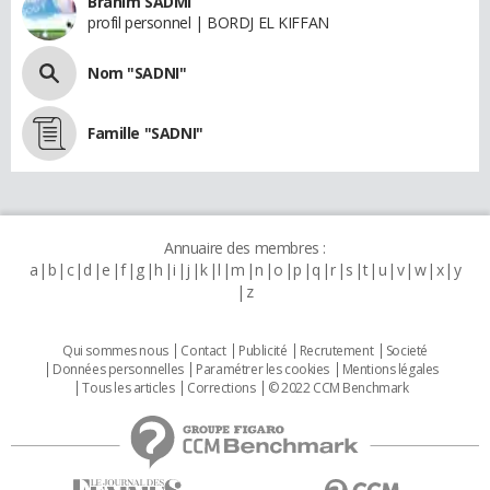
Brahim SADMI
profil personnel | BORDJ EL KIFFAN
Nom "SADNI"
Famille "SADNI"
Annuaire des membres :
a
b
c
d
e
f
g
h
i
j
k
l
m
n
o
p
q
r
s
t
u
v
w
x
y
z
Qui sommes nous
Contact
Publicité
Recrutement
Societé
Données personnelles
Paramétrer les cookies
Mentions légales
Tous les articles
Corrections
© 2022 CCM Benchmark