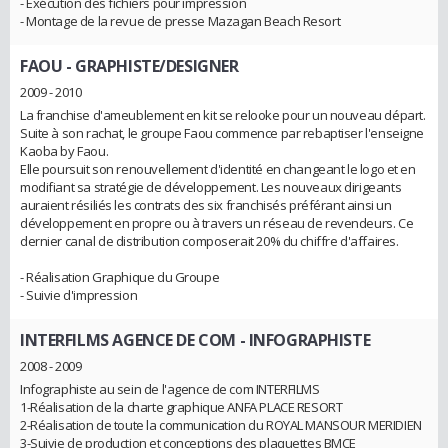
- Exécution des fichiers pour impression
- Montage de la revue de presse Mazagan Beach Resort
FAOU
- GRAPHISTE/DESIGNER
2009 - 2010
La franchise d'ameublement en kit se relooke pour un nouveau départ.
Suite à son rachat, le groupe Faou commence par rebaptiser l'enseigne
Kaoba by Faou.
Elle poursuit son renouvellement d'identité en changeant le logo et en
modifiant sa stratégie de développement. Les nouveaux dirigeants
auraient résiliés les contrats des six franchisés préférant ainsi un
développement en propre ou à travers un réseau de revendeurs. Ce
dernier canal de distribution composerait 20% du chiffre d'affaires.
- Réalisation Graphique du Groupe
- Suivie d'impression
INTERFILMS AGENCE DE COM
- INFOGRAPHISTE
2008 - 2009
Infographiste au sein de l'agence de com INTERFILMS
1-Réalisation de la charte graphique ANFA PLACE RESORT
2-Réalisation de toute la communication du ROYAL MANSOUR MERIDIEN
3-Suivie de production et conceptions des plaquettes BMCE