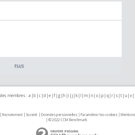
PLUS
 des membres :
a
b
c
d
e
f
g
h
i
j
k
l
m
n
o
p
q
r
s
t
u
v
Recrutement
Societé
Données personnelles
Paramétrer les cookies
Mentions
© 2022 CCM Benchmark