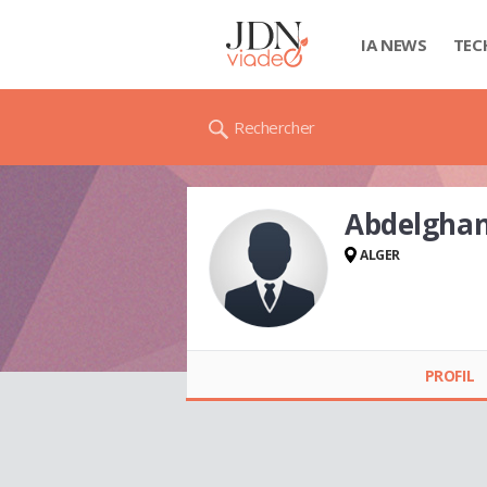
IA NEWS
TEC
Rechercher
Abdelghan
ALGER
Abdelghani AIT
ABDELMALEK
PROFIL