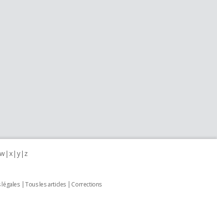
w
x
y
z
 légales
Tous les articles
Corrections