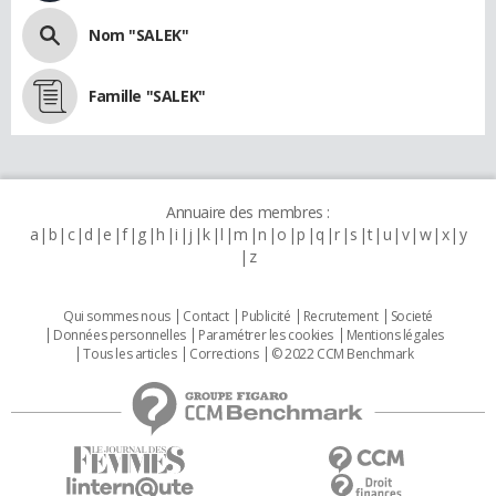
Nom "SALEK"
Famille "SALEK"
Annuaire des membres :
a
b
c
d
e
f
g
h
i
j
k
l
m
n
o
p
q
r
s
t
u
v
w
x
y
z
Qui sommes nous
Contact
Publicité
Recrutement
Societé
Données personnelles
Paramétrer les cookies
Mentions légales
Tous les articles
Corrections
© 2022 CCM Benchmark