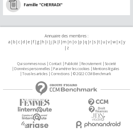
Famille "CHERRADI"
Annuaire des membres :
a
b
c
d
e
f
g
h
i
j
k
l
m
n
o
p
q
r
s
t
u
v
w
x
y
z
Qui sommes nous
Contact
Publicité
Recrutement
Societé
Données personnelles
Paramétrer les cookies
Mentions légales
Tous les articles
Corrections
© 2022 CCM Benchmark