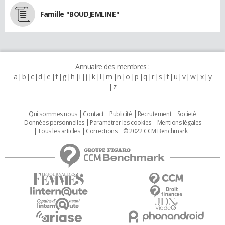
Famille "BOUDJEMLINE"
Annuaire des membres :
a
b
c
d
e
f
g
h
i
j
k
l
m
n
o
p
q
r
s
t
u
v
w
x
y
z
Qui sommes nous
Contact
Publicité
Recrutement
Societé
Données personnelles
Paramétrer les cookies
Mentions légales
Tous les articles
Corrections
© 2022 CCM Benchmark