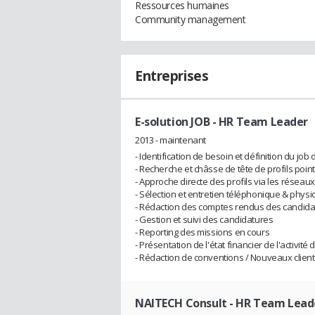
Ressources humaines
Community management
Entreprises
E-solution JOB
- HR Team Leader
2013 - maintenant
- Identification de besoin et définition du job 
- Recherche et châsse de tête de profils pointu
- Approche directe des profils via les réseau
- Sélection et entretien téléphonique & phys
- Rédaction des comptes rendus des candidat
- Gestion et suivi des candidatures
- Reporting des missions en cours
- Présentation de l'état financier de l'activit
- Rédaction de conventions / Nouveaux clien
NAITECH Consult
- HR Team Lead