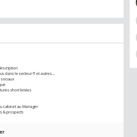
description
s dans le secteur IT et autres....
x sociaux
ique
ures short listées
é du cabinet au Manager
ts & prospects
er