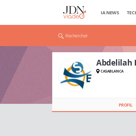
IA NEWS
TEC
Rechercher
Abdelilah
CASABLANCA
Abdelilah ELATTARI
PROFIL