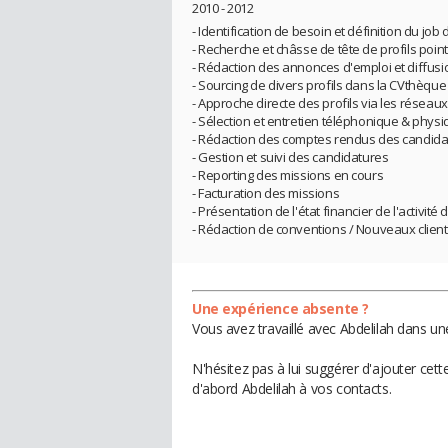
2010 - 2012
- Identification de besoin et définition du job 
- Recherche et châsse de tête de profils pointu
- Rédaction des annonces d'emploi et diffusi
- Sourcing de divers profils dans la CVthèque
- Approche directe des profils via les réseau
- Sélection et entretien téléphonique & phys
- Rédaction des comptes rendus des candidat
- Gestion et suivi des candidatures
- Reporting des missions en cours
- Facturation des missions
- Présentation de l'état financier de l'activit
- Rédaction de conventions / Nouveaux clien
Une expérience absente ?
Vous avez travaillé avec Abdelilah dans un
N'hésitez pas à lui suggérer d'ajouter cet
d'abord Abdelilah à vos contacts.