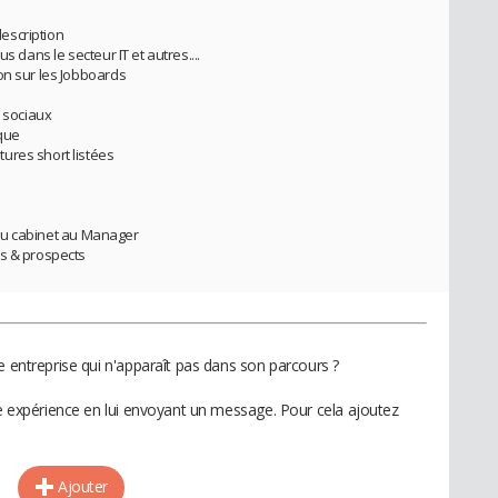
description
s dans le secteur IT et autres....
on sur les Jobboards
x sociaux
ique
ures short listées
é du cabinet au Manager
ts & prospects
e entreprise qui n'apparaît pas dans son parcours ?
te expérience en lui envoyant un message. Pour cela ajoutez
Ajouter