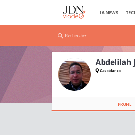
IA NEWS
TEC
Rechercher
Abdelilah 
Casablanca
Abdelilah JELLAL
PROFIL