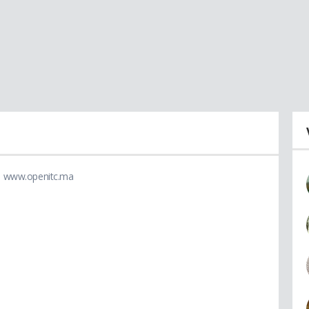
:
www.openitc.ma