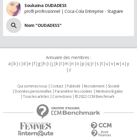
Soukaina OUDADESS
profil professionnel | Coca-Cola Entreprise - Stagiaire
Nom "OUDADESS"
Annuaire des membres :
a
b
c
d
e
f
g
h
i
j
k
l
m
n
o
p
q
r
s
t
u
v
w
x
y
z
Qui sommes nous
Contact
Publicité
Recrutement
Societé
Données personnelles
Paramétrer les cookies
Mentions légales
Tous les articles
Corrections
© 2022 CCM Benchmark