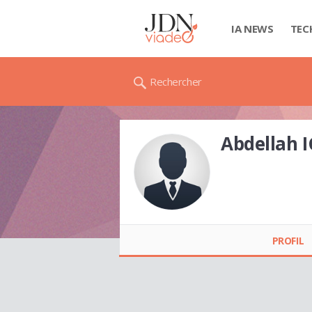
IA NEWS
TEC
Rechercher
Abdellah 
Abdellah IGUIDER
PROFIL