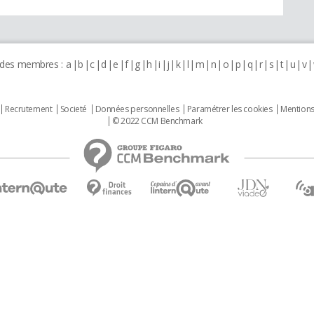
 des membres :
a
b
c
d
e
f
g
h
i
j
k
l
m
n
o
p
q
r
s
t
u
v
Recrutement
Societé
Données personnelles
Paramétrer les cookies
Mentions
© 2022 CCM Benchmark