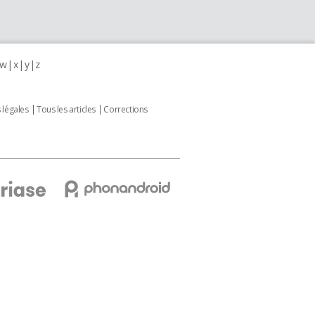
w
x
y
z
 légales
Tous les articles
Corrections