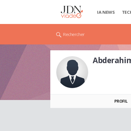
IA NEWS
TEC
Rechercher
Abderahi
Abderahime
TCHINA
PROFIL