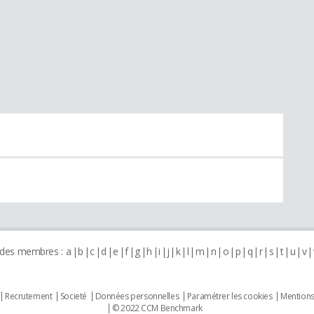
 des membres :
a
b
c
d
e
f
g
h
i
j
k
l
m
n
o
p
q
r
s
t
u
v
Recrutement
Societé
Données personnelles
Paramétrer les cookies
Mentions
© 2022 CCM Benchmark