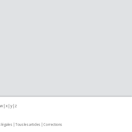
w
x
y
z
 légales
Tous les articles
Corrections