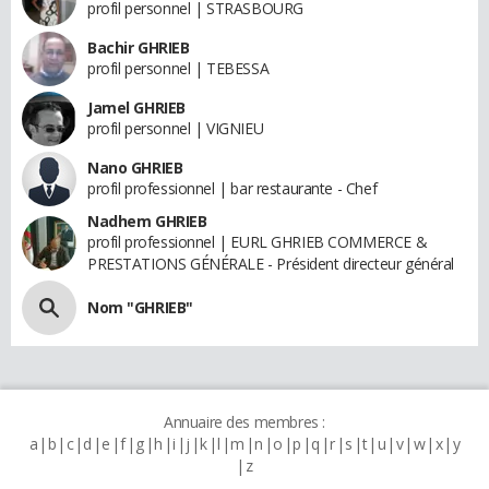
profil personnel | STRASBOURG
Bachir GHRIEB
profil personnel | TEBESSA
Jamel GHRIEB
profil personnel | VIGNIEU
Nano GHRIEB
profil professionnel | bar restaurante - Chef
Nadhem GHRIEB
profil professionnel | EURL GHRIEB COMMERCE &
PRESTATIONS GÉNÉRALE - Président directeur général
Nom "GHRIEB"
Annuaire des membres :
a
b
c
d
e
f
g
h
i
j
k
l
m
n
o
p
q
r
s
t
u
v
w
x
y
z