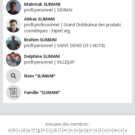
Mabrouk SLIMANI
profil personnel | SEVRAN
Abbas SLIMANI
profil professionnel | Grand Distributeur des produits
cosmétiques - Expert atg
Brahim SLIMANI
profil personnel | SAINT DENIS DE L'HOTEL
Delphine SLIMANI
profil personnel | VILLEJUIF
Nom "SLIMANI"
Famille "SLIMANI"
Annuaire des membres :
a
b
c
d
e
f
g
h
i
j
k
l
m
n
o
p
q
r
s
t
u
v
w
x
y