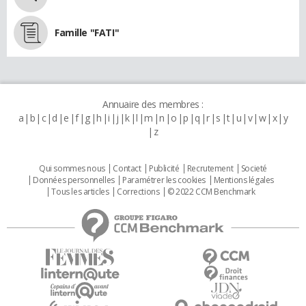
Famille "FATI"
Annuaire des membres :
a
b
c
d
e
f
g
h
i
j
k
l
m
n
o
p
q
r
s
t
u
v
w
x
y
z
Qui sommes nous
Contact
Publicité
Recrutement
Societé
Données personnelles
Paramétrer les cookies
Mentions légales
Tous les articles
Corrections
© 2022 CCM Benchmark