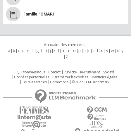
Famille "OMARI"
Annuaire des membres :
a
b
c
d
e
f
g
h
i
j
k
l
m
n
o
p
q
r
s
t
u
v
w
x
y
z
Qui sommes nous
Contact
Publicité
Recrutement
Societé
Données personnelles
Paramétrer les cookies
Mentions légales
Tous les articles
Corrections
© 2022 CCM Benchmark