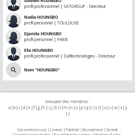
Godwin HOUNGBO
profil professionnel | SATGROUP - Directeur
Nadia HOUNGBO
profil personnel | TOULOUSE
Djamila HOUNGBO
profil personnel | PARIS
Elie HOUNGBO
profil professionnel | Dafitechnologies - Directeur
Nom "HOUNGBO"
Annuaire des membres :
a
b
c
d
e
f
g
h
i
j
k
l
m
n
o
p
q
r
s
t
u
v
w
x
y
z
Qui sommes nous
Contact
Publicité
Recrutement
Societé
Données personnelles
Paramétrer les cookies
Mentions légales