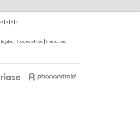
w
x
y
z
 légales
Tous les articles
Corrections