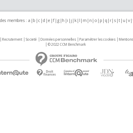
 des membres :
a
b
c
d
e
f
g
h
i
j
k
l
m
n
o
p
q
r
s
t
u
v
Recrutement
Societé
Données personnelles
Paramétrer les cookies
Mentions
© 2022 CCM Benchmark