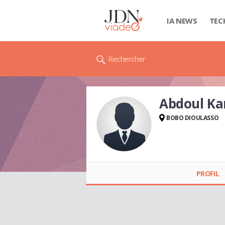
IA NEWS
TEC
Rechercher
Abdoul K
BOBO DIOULASSO
Abdoul Karim
OUATTARA
PROFIL