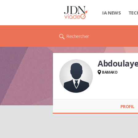
IA NEWS
TEC
Rechercher
Abdoulay
BAMAKO
Abdoulaye BAH
PROFIL