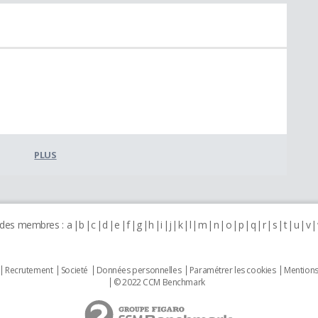
PLUS
 des membres :
a
b
c
d
e
f
g
h
i
j
k
l
m
n
o
p
q
r
s
t
u
v
Recrutement
Societé
Données personnelles
Paramétrer les cookies
Mentions
© 2022 CCM Benchmark