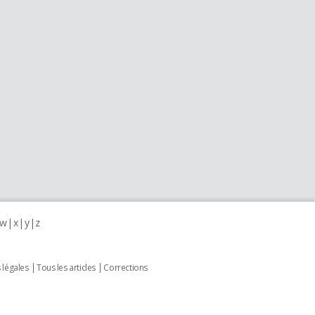
w
x
y
z
 légales
Tous les articles
Corrections