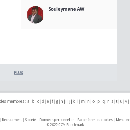
Souleymane AW
PLUS
 des membres :
a
b
c
d
e
f
g
h
i
j
k
l
m
n
o
p
q
r
s
t
u
v
Recrutement
Societé
Données personnelles
Paramétrer les cookies
Mentions
© 2022 CCM Benchmark