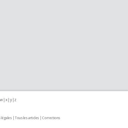
w
x
y
z
 légales
Tous les articles
Corrections