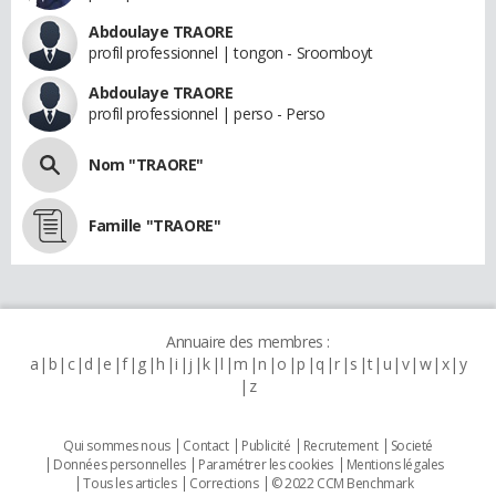
Abdoulaye TRAORE
profil professionnel | tongon - Sroomboyt
Abdoulaye TRAORE
profil professionnel | perso - Perso
Nom "TRAORE"
Famille "TRAORE"
Annuaire des membres :
a
b
c
d
e
f
g
h
i
j
k
l
m
n
o
p
q
r
s
t
u
v
w
x
y
z
Qui sommes nous
Contact
Publicité
Recrutement
Societé
Données personnelles
Paramétrer les cookies
Mentions légales
Tous les articles
Corrections
© 2022 CCM Benchmark