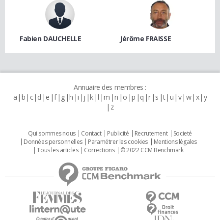
Fabien DAUCHELLE
Jérôme FRAISSE
Annuaire des membres :
a
b
c
d
e
f
g
h
i
j
k
l
m
n
o
p
q
r
s
t
u
v
w
x
y
z
Qui sommes nous
Contact
Publicité
Recrutement
Societé
Données personnelles
Paramétrer les cookies
Mentions légales
Tous les articles
Corrections
© 2022 CCM Benchmark