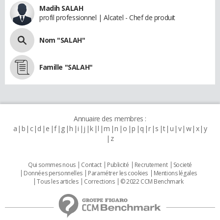
Madih SALAH
profil professionnel | Alcatel - Chef de produit
Nom "SALAH"
Famille "SALAH"
Annuaire des membres :
a
b
c
d
e
f
g
h
i
j
k
l
m
n
o
p
q
r
s
t
u
v
w
x
y
z
Qui sommes nous
Contact
Publicité
Recrutement
Societé
Données personnelles
Paramétrer les cookies
Mentions légales
Tous les articles
Corrections
© 2022 CCM Benchmark