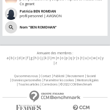
Co gerant
Patricia BEN ROMDAN
profil personnel | AVIGNON
Nom "BEN ROMDHAN"
Annuaire des membres :
a
b
c
d
e
f
g
h
i
j
k
l
m
n
o
p
q
r
s
t
u
v
w
x
y
z
Qui sommes nous
Contact
Publicité
Recrutement
Societé
Données personnelles
Paramétrer les cookies
Mentions légales
Tous les articles
Corrections
© 2022 CCM Benchmark