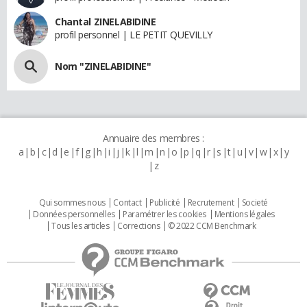
Chantal ZINELABIDINE
profil personnel | LE PETIT QUEVILLY
Nom "ZINELABIDINE"
Annuaire des membres :
a
b
c
d
e
f
g
h
i
j
k
l
m
n
o
p
q
r
s
t
u
v
w
x
y
z
Qui sommes nous
Contact
Publicité
Recrutement
Societé
Données personnelles
Paramétrer les cookies
Mentions légales
Tous les articles
Corrections
© 2022 CCM Benchmark