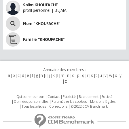
Salim KHOUFACHE
profil personnel | BEJAIA
Nom "KHOUFACHE"
Famille "KHOUFACHE"
Annuaire des membres :
a
b
c
d
e
f
g
h
i
j
k
l
m
n
o
p
q
r
s
t
u
v
w
x
y
z
Qui sommes nous
Contact
Publicité
Recrutement
Societé
Données personnelles
Paramétrer les cookies
Mentions légales
Tous les articles
Corrections
© 2022 CCM Benchmark