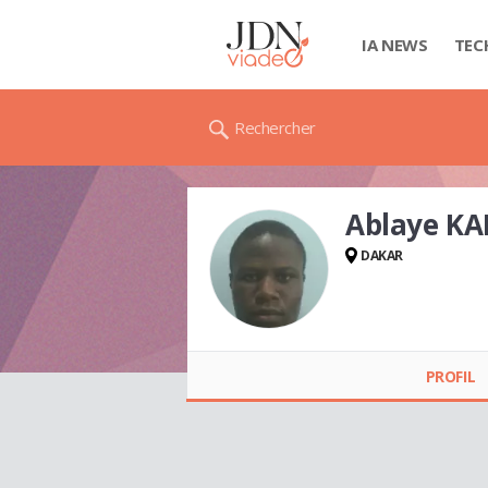
IA NEWS
TEC
Rechercher
Ablaye K
DAKAR
Ablaye KAMA
PROFIL