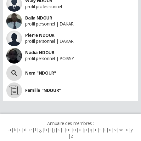
Waly NDOUR
profil professionnel
Balla NDOUR
profil personnel | DAKAR
Pierre NDOUR
profil personnel | DAKAR
Nadia NDOUR
profil personnel | POISSY
Nom "NDOUR"
Famille "NDOUR"
Annuaire des membres :
a
b
c
d
e
f
g
h
i
j
k
l
m
n
o
p
q
r
s
t
u
v
w
x
y
z