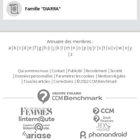
Famille "DIARRA"
Annuaire des membres :
a
b
c
d
e
f
g
h
i
j
k
l
m
n
o
p
q
r
s
t
u
v
w
x
y
z
Qui sommes nous
Contact
Publicité
Recrutement
Societé
Données personnelles
Paramétrer les cookies
Mentions légales
Tous les articles
Corrections
© 2022 CCM Benchmark