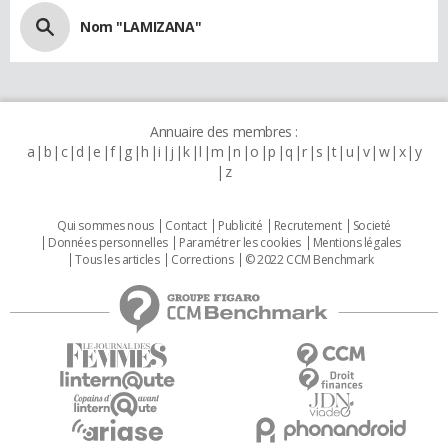
Nom "LAMIZANA"
Annuaire des membres :
a
b
c
d
e
f
g
h
i
j
k
l
m
n
o
p
q
r
s
t
u
v
w
x
y
z
Qui sommes nous
Contact
Publicité
Recrutement
Societé
Données personnelles
Paramétrer les cookies
Mentions légales
Tous les articles
Corrections
© 2022 CCM Benchmark