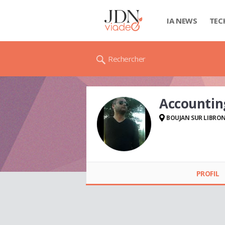
IA NEWS
TEC
Rechercher
Accounti
BOUJAN SUR LIBRO
Accounting
Computept
PROFIL
COMPTABLE