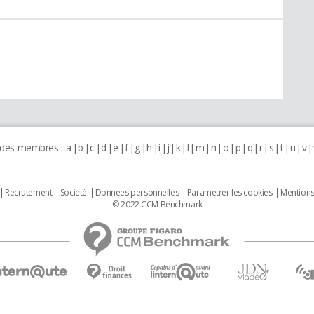
 des membres :
a
b
c
d
e
f
g
h
i
j
k
l
m
n
o
p
q
r
s
t
u
v
Recrutement
Societé
Données personnelles
Paramétrer les cookies
Mentions
© 2022 CCM Benchmark