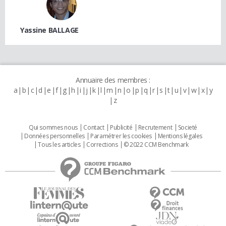
Yassine BALLAGE
Annuaire des membres :
a
b
c
d
e
f
g
h
i
j
k
l
m
n
o
p
q
r
s
t
u
v
w
x
y
z
Qui sommes nous
Contact
Publicité
Recrutement
Societé
Données personnelles
Paramétrer les cookies
Mentions légales
Tous les articles
Corrections
© 2022 CCM Benchmark