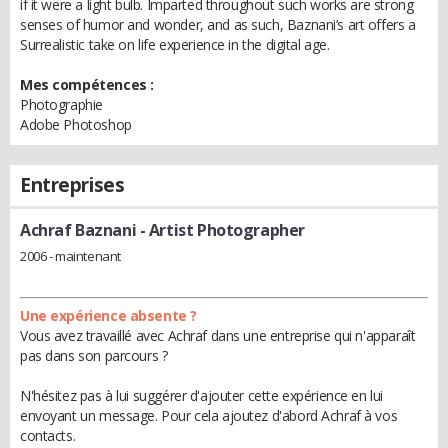
if it were a light bulb. Imparted throughout such works are strong
senses of humor and wonder, and as such, Baznani’s art offers a
Surrealistic take on life experience in the digital age.
Mes compétences :
Photographie
Adobe Photoshop
Entreprises
Achraf Baznani
- Artist Photographer
2006 - maintenant
Une expérience absente ?
Vous avez travaillé avec Achraf dans une entreprise qui n'apparaît
pas dans son parcours ?
N'hésitez pas à lui suggérer d'ajouter cette expérience en lui
envoyant un message. Pour cela ajoutez d'abord Achraf à vos
contacts.