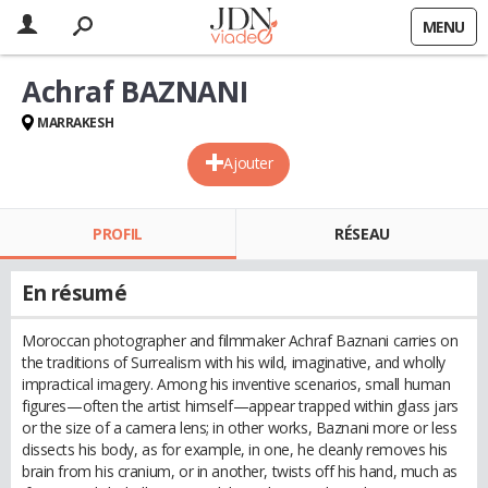
MENU
Achraf BAZNANI
MARRAKESH
Ajouter
PROFIL
RÉSEAU
En résumé
Moroccan photographer and filmmaker Achraf Baznani carries on
the traditions of Surrealism with his wild, imaginative, and wholly
impractical imagery. Among his inventive scenarios, small human
figures—often the artist himself—appear trapped within glass jars
or the size of a camera lens; in other works, Baznani more or less
dissects his body, as for example, in one, he cleanly removes his
brain from his cranium, or in another, twists off his hand, much as