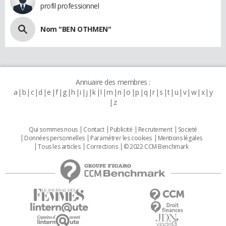
profil professionnel
Nom "BEN OTHMEN"
Annuaire des membres :
a
b
c
d
e
f
g
h
i
j
k
l
m
n
o
p
q
r
s
t
u
v
w
x
y
z
Qui sommes nous
Contact
Publicité
Recrutement
Societé
Données personnelles
Paramétrer les cookies
Mentions légales
Tous les articles
Corrections
© 2022 CCM Benchmark