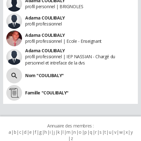
Adama COULIBALY
profil personnel | BRIGNOLES
Adama COULIBALY
profil professionnel
Adama COULIBALY
profil professionnel | Ecole - Enseignant
Adama COULIBALY
profil professionnel | IEP NASSIAN - Chargé du
personnel et intreface de la dvs
Nom "COULIBALY"
Famille "COULIBALY"
Annuaire des membres :
a
b
c
d
e
f
g
h
i
j
k
l
m
n
o
p
q
r
s
t
u
v
w
x
y
z