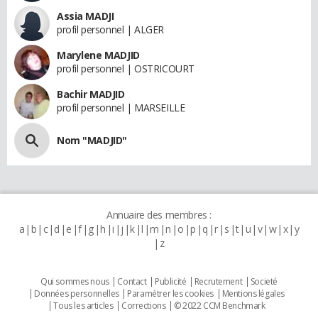
Assia MADJI
profil personnel | ALGER
Marylene MADJID
profil personnel | OSTRICOURT
Bachir MADJID
profil personnel | MARSEILLE
Nom "MADJID"
Annuaire des membres :
a
b
c
d
e
f
g
h
i
j
k
l
m
n
o
p
q
r
s
t
u
v
w
x
y
z
Qui sommes nous
Contact
Publicité
Recrutement
Societé
Données personnelles
Paramétrer les cookies
Mentions légales
Tous les articles
Corrections
© 2022 CCM Benchmark