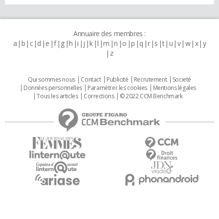
Annuaire des membres :
a
b
c
d
e
f
g
h
i
j
k
l
m
n
o
p
q
r
s
t
u
v
w
x
y
z
Qui sommes nous
Contact
Publicité
Recrutement
Societé
Données personnelles
Paramétrer les cookies
Mentions légales
Tous les articles
Corrections
© 2022 CCM Benchmark