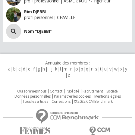
profil professionnel | ASML GROUP - Ingénieur
Rim DJEBBI
profil personnel | CHAVILLE
Nom "DJEBBI"
Annuaire des membres :
a
b
c
d
e
f
g
h
i
j
k
l
m
n
o
p
q
r
s
t
u
v
w
x
y
z
Qui sommes nous
Contact
Publicité
Recrutement
Societé
Données personnelles
Paramétrer les cookies
Mentions légales
Tous les articles
Corrections
© 2022 CCM Benchmark